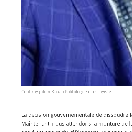
Geoffroy julien Kouao Politologue et essayiste
La décision gouvernementale de dissoudre l
Maintenant, nous attendons la monture de la