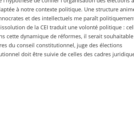
 l'hypothèse de confier l'organisation des élections 
nadaptée à notre contexte politique. Une structure anim
chnocrates et des intellectuels me paraît politiquemen
issolution de la CEI traduit une volonté politique : cel
ans cette dynamique de réformes, il serait souhaitable
s du conseil constitutionnel, juge des élections
utionnel doit être suivie de celles des cadres juridiqu