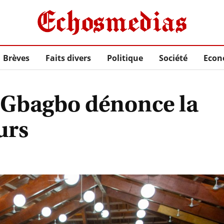
Brèves
Faits divers
Politique
Société
Econ
 Gbagbo dénonce la
urs