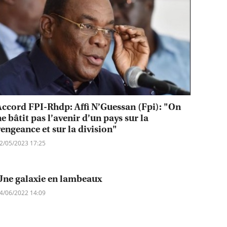
Accord FPI-Rhdp: Affi N’Guessan (Fpi): "On
e bâtit pas l’avenir d’un pays sur la
vengeance et sur la division"
2/05/2023 17:25
Une galaxie en lambeaux
4/06/2022 14:09