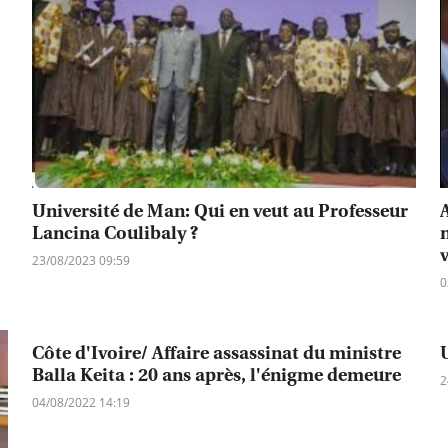
Université de Man: Qui en veut au Professeur
Lancina Coulibaly ?
n
23/08/2023 09:59
0
Côte d'Ivoire/ Affaire assassinat du ministre
Balla Keita : 20 ans après, l'énigme demeure
2
04/08/2022 14:19