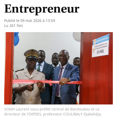
Entrepreneur
Publié le 09 mai 2026 à 13:59
Lu 261 fois
SONH Laurent sous-préfet central de Bondoukou et Le
directeur de l’OIPDES, professeur COULIBALY Djakalidja,